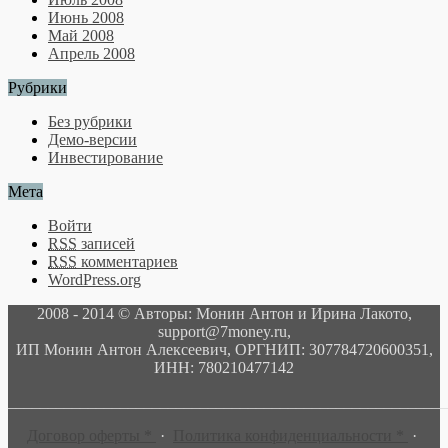
Июнь 2008
Май 2008
Апрель 2008
Рубрики
Без рубрики
Демо-версии
Инвестирование
Мета
Войти
RSS
записей
RSS
комментариев
WordPress.org
2008 - 2014 © Авторы: Монин Антон и Ирина Лакото,
support@7money.ru,
ИП Монин Антон Алексеевич, ОРГНИП: 307784720600351,
ИНН: 780210477142
______________________________________________________
Договор оферты *
·
Политика конфиденциальности *
·