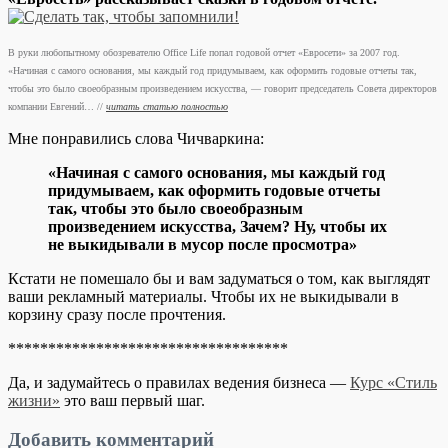
В руки любопытному обозревателю Office Life попал годовой отчет «Евросети» за 2007 год.
«Начиная с самого основания, мы каждый год придумываем, как оформить годовые отчеты так,
чтобы это было своеобразным произведением искусства, — говорит председатель Совета директоров
компании Евгений… //
читать статью полностью
Мне понравились слова Чичваркина:
«Начиная с самого основания, мы каждый год
придумываем, как оформить годовые отчеты
так, чтобы это было своеобразным
произведением искусства, Зачем? Ну, чтобы их
не выкидывали в мусор после просмотра»
Кстати не помешало бы и вам задуматься о том, как выглядят
ваши рекламный материалы. Чтобы их не выкидывали в
корзину сразу после прочтения.
***********************************
Да, и задумайтесь о правилах ведения бизнеса —
Курс «Стиль
жизни»
это ваш первый шаг.
Добавить комментарий