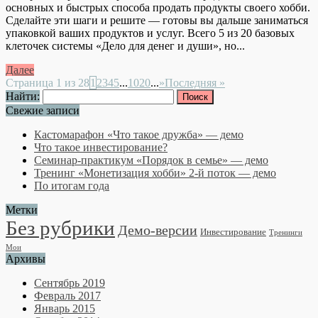
основных и быстрых способа продать продукты своего хобби.
Сделайте эти шаги и решите — готовы вы дальше заниматься
упаковкой ваших продуктов и услуг. Всего 5 из 20 базовых
клеточек системы «Дело для денег и души», но...
Далее
Страница 1 из 28
1
2
3
4
5
...
10
20
...
»
Последняя »
Найти:
Свежие записи
Кастомарафон «Что такое дружба» — демо
Что такое инвестирование?
Семинар-практикум «Порядок в семье» — демо
Тренинг «Монетизация хобби» 2-й поток — демо
По итогам года
Метки
Без рубрики
Демо-версии
Инвестирование
Тренинги
Мои
Архивы
Сентябрь 2019
Февраль 2017
Январь 2015