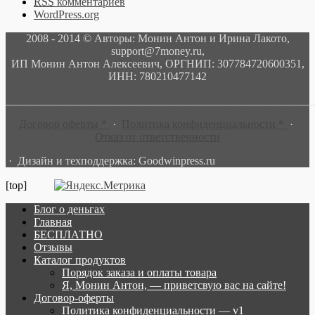
RSS
комментариев
WordPress.org
2008 - 2014 © Авторы: Монин Антон и Ирина Лакото,
support@7money.ru,
ИП Монин Антон Алексеевич, ОРГНИП: 307784720600351,
ИНН: 780210477142
______________________________________________________
Договор оферты *
·
Политика конфиденциальности *
·
Отказ от ответственности
· Дизайн и техподдержка: Goodwinpress.ru
[top]
Блог о деньгах
Главная
БЕСПЛАТНО
Отзывы
Каталог продуктов
Порядок заказа и оплаты товара
Я, Монин Антон, — приветсвую вас на сайте!
Договор-оферты
Политика конфиденциальности — v1