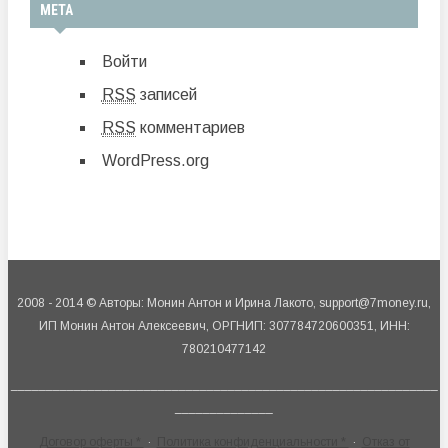
МЕТА
Войти
RSS
записей
RSS
комментариев
WordPress.org
2008 - 2014 © Авторы: Монин Антон и Ирина Лакото, support@7money.ru,
ИП Монин Антон Алексеевич, ОРГНИП: 307784720600351, ИНН:
780210477142
_____________________________________________________________
______________
Договор оферты *
·
Политика конфиденциальности *
·
Отказ от