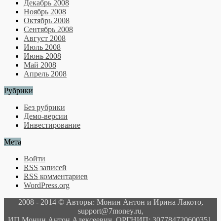
Декабрь 2008
Ноябрь 2008
Октябрь 2008
Сентябрь 2008
Август 2008
Июль 2008
Июнь 2008
Май 2008
Апрель 2008
Рубрики
Без рубрики
Демо-версии
Инвестирование
Мета
Войти
RSS
записей
RSS
комментариев
WordPress.org
2008 - 2014 © Авторы: Монин Антон и Ирина Лакото,
support@7money.ru,
ИП Монин Антон Алексеевич, ОРГНИП: 307784720600351,