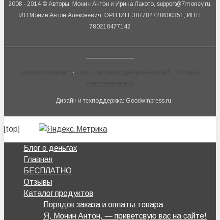
2008 - 2014 © Авторы: Монин Антон и Ирина Лакото, support@7money.ru,
ИП Монин Антон Алексеевич, ОРГНИП: 307784720600351, ИНН:
780210477142
_____________________________________________________________
______________
Договор оферты *
·
Политика конфиденциальности *
·
Отказ от
ответственности
· Дизайн и техподдержка: Goodwinpress.ru
[top]
Блог о деньгах
Главная
БЕСПЛАТНО
Отзывы
Каталог продуктов
Порядок заказа и оплаты товара
Я, Монин Антон, — приветсвую вас на сайте!