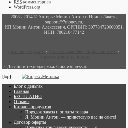
RSS
комментариев
WordPress.org
2008 - 2014 © Авторы: Монин Антон и Ирина Лакото,
support@7money.ru,
ИП Монин Антон Алексеевич, ОРГНИП: 307784720600351,
ИНН: 780210477142
______________________________________________________
Договор оферты *
·
Политика конфиденциальности *
·
Отказ от ответственности
· Дизайн и техподдержка: Goodwinpress.ru
[top]
Блог о деньгах
Главная
БЕСПЛАТНО
Отзывы
Каталог продуктов
Порядок заказа и оплаты товара
Я, Монин Антон, — приветсвую вас на сайте!
Договор-оферты
Политика конфиденциальности — v1