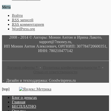
Мета
Войти
RSS
записей
RSS
комментариев
WordPress.org
2008 - 2014 © Авторы: Монин Антон и Ирина Лакото,
support@7money.ru,
ИП Монин Антон Алексеевич, ОРГНИП: 307784720600351,
ИНН: 780210477142
______________________________________________________
Договор оферты *
·
Политика конфиденциальности *
·
Отказ от ответственности
· Дизайн и техподдержка: Goodwinpress.ru
[top]
Блог о деньгах
Главная
БЕСПЛАТНО
Отзывы