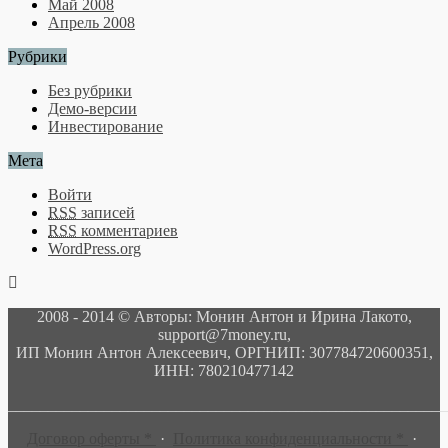
Май 2008
Апрель 2008
Рубрики
Без рубрики
Демо-версии
Инвестирование
Мета
Войти
RSS
записей
RSS
комментариев
WordPress.org
2008 - 2014 © Авторы: Монин Антон и Ирина Лакото,
support@7money.ru,
ИП Монин Антон Алексеевич, ОРГНИП: 307784720600351,
ИНН: 780210477142
______________________________________________________
Договор оферты *
·
Политика конфиденциальности *
·