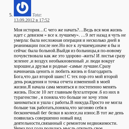
Tata
:
13.09.2012 в 17:52
Моя история…С чего же начать?…Ведь вся моя жизнь
идет с девизом » все к лучшему». …9 лет назад я чуть не
умерла: была несложная операция и несколько дней в
реанимации после нее.Но все к лучшему,иначе я бы и
сейчас была больной.Выйдя из больницы,я по-новому
почувствовала как же это здорово -жить! И листья сразу
зеленее ,и воздух необыкновенный ,и люди вокруг
хорошие,а друзья и родные -самые лучшие.Сразу
начинаешь ценить и любить жизнь и благодарить
Бога,что дал второй шанс! С тех пор-это мой второй
день рождения и точка отчета изменений в моей
жизни.Я начала сама меняться и постепенно менять
жизнь. После 10 лет главным бухгалтером .6 из них в
турагенстве , я поняла.что больше не хочу этим
заниматься и ушла с работы.В никуда.Просто не могла
больше так работать,поняла,что загоняю себя в
бесконечный бег белки в колесе,на износ.В тот же день
появилась совершенно новый вид
деятельности,связанный с ремонтом недвижимости.
Через пол года родилась мысль открыть свое