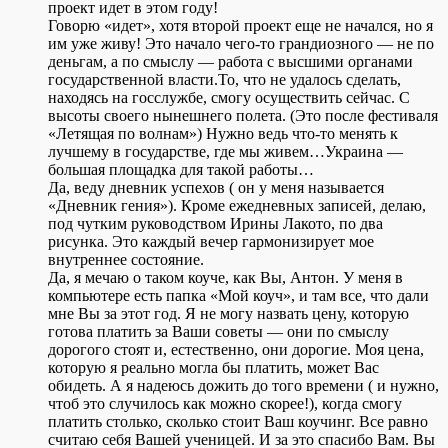
проект идет в этом году!
Говорю «идет», хотя второй проект еще не начался, но я
им уже живу! Это начало чего-то грандиозного — не по
деньгам, а по смыслу — работа с высшими органами
государственной власти.То, что не удалось сделать,
находясь на госслужбе, смогу осуществить сейчас. С
высоты своего нынешнего полета. (Это после фестиваля
«Летящая по волнам») Нужно ведь что-то менять к
лучшему в государстве, где мы живем…Украина —
большая площадка для такой работы…
Да, веду дневник успехов ( он у меня называется
«Дневник гения»). Кроме ежедневных записей, делаю,
под чутким руководством Ирины Лакото, по два
рисунка. Это каждый вечер гармонизирует мое
внутреннее состояние.
Да, я мечаю о таком коуче, как Вы, Антон. У меня в
компьютере есть папка «Мой коуч», и там все, что дали
мне Вы за этот год. Я не могу назвать цену, которую
готова платить за Ваши советы — они по смыслу
дорогого стоят и, естественно, они дорогие. Моя цена,
которую я реально могла бы платить, может Вас
обидеть. А я надеюсь дожить до того времени ( и нужно,
чтоб это случилось как можно скорее!), когда смогу
платить столько, сколько стоит Ваш коучинг. Все равно
считаю себя Вашей ученицей. И за это спасибо Вам. Вы