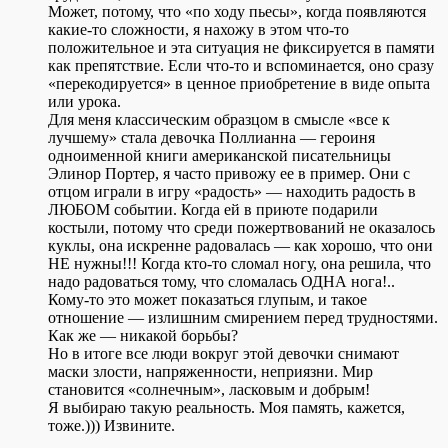
Может, потому, что «по ходу пьесы», когда появляются
какие-то сложности, я нахожу в этом что-то
положительное и эта ситуация не фиксируется в памяти
как препятствие. Если что-то и вспоминается, оно сразу
«перекодируется» в ценное приобретение в виде опыта
или урока.
Для меня классическим образцом в смысле «все к
лучшему» стала девочка Поллианна — героиня
одноименной книги американской писательницы
Элинор Портер, я часто привожу ее в пример. Они с
отцом играли в игру «радость» — находить радость в
ЛЮБОМ событии. Когда ей в приюте подарили
костыли, потому что среди пожертвований не оказалось
куклы, она искренне радовалась — как хорошо, что они
НЕ нужны!!! Когда кто-то сломал ногу, она решила, что
надо радоваться тому, что сломалась ОДНА нога!..
Кому-то это может показаться глупым, и такое
отношение — излишним смирением перед трудностями.
Как же — никакой борьбы?
Но в итоге все люди вокруг этой девочки снимают
маски злости, напряженности, неприязни. Мир
становится «солнечным», ласковым и добрым!
Я выбираю такую реальность. Моя память, кажется,
тоже.))) Извините.