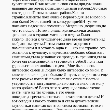
турагентство.Я так верила в свои силы,придумывала
название ,интерьер помещения,дизайн мебели.Это было
так здорово!Потом началась работа.Как ни
странно,клиенты появились с первого дня.Не много,но
они были! Это с нашей-то конкуренцией!И тут же
появился надежный помощник.Медленно ,медленно,но
что-то пошло..Потом пришел кризис,скачки доллара
,революции в странах массового отдыха.Было
тяжело..Но вся к лучшему-это дало время подумать над
выбранным путем.Потом стало некомфортно с
помощником и я осталась одна.И …как ни странно..это
оказалось к лучшему: я научилась свободно общаться с
клиентами,стала развиваться,проходить тренинги,стала
более организованной и уверенной в себе,Я получала
удовольствие от любимого дела ,Мне было чоень
интересно самой ,и людям было интересно со мной. И
клиентов стало в разы больше.И пусть я не достигла еще
того размаха.который принесет мне стабильность и
уверенность в завтрашнем дне,но зато я знаю,что могу
всего добиться! Всего,чего захочу,надо только точно
знать ,чего же ты хочешь, в это очень
поверить,перестать лениться и начать что-то делать! И
вот сегодня я как-то поникла и стала думать всякие
глупости..и написав все это,я снова осознала,что все в
нашей жизни к лучшему ! Все наши сложности