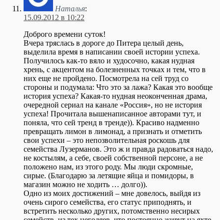
Наталья
:
15.09.2012 в 10:22
Доброго времени суток!
Вчера тряслась в дороге до Питера целый день,
выделила время в написании своей истории успеха.
Получилось как-то вяло и худосочно, какая нудная
хрень, с акцентом на болезненных точках и тем, что в
них еще не пройдено. Посмотрела на сей труд со
стороны и подумала: Что это за лажа? Какая это вообще
история успеха? Какая-то нудная неоконченная драма,
очередной сериал на канале «Россия», но не история
успеха! Прочитала вышенаписанное авторами тут, и
поняла, что сей тренд в тренде)). Красиво надменно
превращать лимон в лимонад, а признать и отметить
свои успехи – это непозволительная роскошь для
семейства Лузерманов. Это ж и правда радоваться надо,
не костылям, а себе, своей собственной персоне, а не
положено нам, из этого роду. Мы люди скромные,
сирые. (Благодарю за летящие яйца и помидоры, в
магазин можно не ходить … долго)).
Одно из моих достижений – мне довелось, выйдя из
очень сирого семейства, его статус приподнять, и
встретить несколько других, потомственно несирых
семейств, из тех негодяев, что постоянно живут на яхте