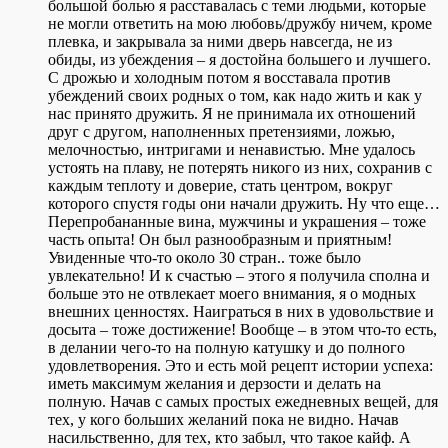
большой болью я расставалась с теми людьми, которые
не могли ответить на мою любовь/дружбу ничем, кроме
плевка, и закрывала за ними дверь навсегда, не из
обиды, из убеждения – я достойна большего и лучшего.
С дрожью и холодным потом я восставала против
убеждений своих родных о том, как надо жить и как у
нас принято дружить. Я не принимала их отношений
друг с другом, наполненных претензиями, ложью,
мелочностью, интригами и ненавистью. Мне удалось
устоять на плаву, не потерять никого из них, сохранив с
каждым теплоту и доверие, стать центром, вокруг
которого спустя годы они начали дружить. Ну что еще…
Перепробананные вина, мужчины и украшения – тоже
часть опыта! Он был разнообразным и приятным!
Увиденные что-то около 30 стран.. тоже было
увлекательно! И к счастью – этого я получила сполна и
больше это не отвлекает моего внимания, я о модных
внешних ценностях. Наиграться в них в удовольствие и
досыта – тоже достижение! Вообще – в этом что-то есть,
в делании чего-то на полную катушку и до полного
удовлетворения. Это и есть мой рецепт истории успеха:
иметь максимум желания и дерзости и делать на
полную. Начав с самых простых ежедневных вещей, для
тех, у кого больших желаний пока не видно. Начав
насильственно, для тех, кто забыл, что такое кайф. А