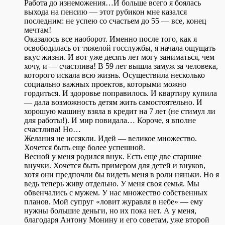
Работа до изнеможения…И больше всего я боялась
выхода на пенсию — этот рубикон мне казался
последним: не успею со счастьем до 55 — все, конец
мечтам!
Оказалось все наоборот. Именно после того, как я
освободилась от тяжелой госслужбы, я начала ощущать
вкус жизни. И вот уже десять лет могу заниматься, чем
хочу, и — счастлива! В 59 лет вышла замуж за человека,
которого искала всю жизнь. Осуществила несколько
социально важных проектов, которыми можно
гордиться. И здоровье поправилось. И квартиру купила
— дала возможность детям жить самостоятельно. И
хорошую машину взяла в кредит на 7 лет (не стимул ли
для работы!). И мир повидала… Короче, я вполне
счастлива! Но…
Желания не иссякли. Идей — великое множество.
Хочется быть еще более успешной.
Весной у меня родился внук. Есть еще две старшие
внучки. Хочется быть примером для детей и внуков,
хотя они предпочли бы видеть меня в роли няньки. Но я
ведь теперь живу отдельно. У меня своя семья. Мы
обвенчались с мужем. У нас множество собственных
планов. Мой супруг «ловит журавля в небе» — ему
нужны большие деньги, но их пока нет. А у меня,
благодаря Антону Монину и его советам, уже второй