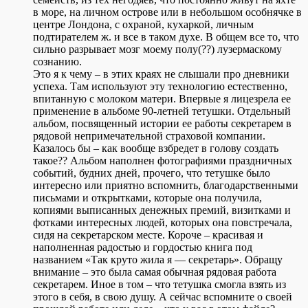
в море, на личном острове или в небольшом особнячке в
центре Лондона, с охраной, кухаркой, личным
подтирателем ж. и все в таком духе. В общем все то, что
сильно разрывает мозг моему полу(??) лузермаскому
сознанию.
Это я к чему – в этих краях не слышали про дневники
успеха. Там используют эту технологию естественно,
впитанную с молоком матери. Впервые я лицезрела ее
применение в альбоме 90-летней тетушки. Отдельный
альбом, посвященный истории ее работы секретарем в
рядовой непримечательной страховой компании.
Казалось бы – как вообще взбредет в голову создать
такое?? Альбом наполнен фотографиями праздничных
событий, будних дней, прочего, что тетушке было
интересно или приятно вспомнить, благодарственными
письмами и открытками, которые она получила,
копиями выписанных денежных премий, визитками и
фотками интересных людей, которых она повстречала,
сидя на секретарском месте. Короче – красивая и
наполненная радостью и гордостью книга под
названием «Так круто жила я — секретарь». Обращу
внимание – это была самая обычная рядовая работа
секретарем. Иное в том – что тетушка смогла взять из
этого в себя, в свою душу. А сейчас вспомните о своей