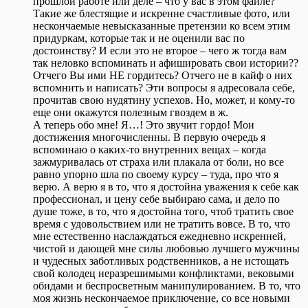
прошлой работе или деле – что у вас в этом файле?
Такие же блестящие и искренне счастливые фото, или
нескончаемые невысказанные претензии ко всем этим
придуркам, которые так и не оценили вас по
достоинству? И если это не второе – чего ж тогда вам
так неловко вспоминать и афишировать свои истории??
Отчего Вы ими НЕ гордитесь? Отчего не в кайф о них
вспомнить и написать? Эти вопросы я адресовала себе,
прочитав свою нудятину успехов. Но, может, и кому-то
еще они окажутся полезным гвоздем в ж.
А теперь обо мне! Я…! Это звучит гордо! Мои
достижения многочисленны. В первую очередь я
вспоминаю о каких-то внутренних вещах – когда
зажмуривалась от страха или плакала от боли, но все
равно упорно шла по своему курсу – туда, про что я
верю. А верю я в то, что я достойна уважения к себе как
профессионал, и цену себе выбираю сама, и дело по
душе тоже, в то, что я достойна того, чтоб тратить свое
время с удовольствием или не тратить вовсе. В то, что
мне естественно наслаждаться ежедневно искренней,
чистой и дающей мне силы любовью лучшего мужчины
и чудесных заботливых родственников, а не истощать
свой колодец неразрешимыми конфликтами, вековыми
обидами и беспросветным манипулированием. В то, что
моя жизнь нескончаемое приключение, со все новыми