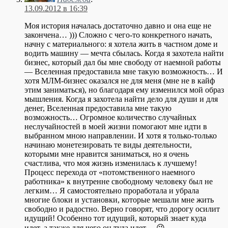
13.09.2012 в 16:39
Моя история началась достаточно давно и она еще не
закончена… ))) Сложно с чего-то конкретного начать,
начну с материального: я хотела жить в частном доме и
водить машину — мечта сбылась. Когда я захотела найти
бизнес, который дал бы мне свободу от наемной работы
— Вселенная предоставила мне такую возможность… И
хотя МЛМ-бизнес оказался не для меня (мне не в кайф
этим заниматься), но благодаря ему изменился мой образ
мышления. Когда я захотела найти дело для души и для
денег, Вселенная предоставила мне такую
возможность… Огромное количество случайных
неслучайностей в моей жизни помогают мне идти в
выбранном мною направлении. И хотя я только-только
начинаю монетезировать те виды деятельности,
которыми мне нравится заниматься, но я очень
счастлива, что моя жизнь изменилась к лучшему!
Процесс перехода от «потомственного наемного
работника» к внутренне свободному человеку был не
легким… Я самостоятельно проработала и убрала
многие блоки и установки, которые мешали мне жить
свободно и радостно. Верно говорят, что дорогу осилит
идущий! Особенно тот идущий, который знает куда
идет, а также для чего он туда идет… 😉