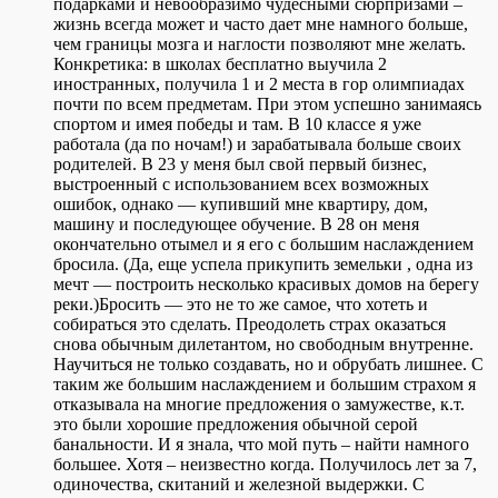
подарками и невообразимо чудесными сюрпризами –
жизнь всегда может и часто дает мне намного больше,
чем границы мозга и наглости позволяют мне желать.
Конкретика: в школах бесплатно выучила 2
иностранных, получила 1 и 2 места в гор олимпиадах
почти по всем предметам. При этом успешно занимаясь
спортом и имея победы и там. В 10 классе я уже
работала (да по ночам!) и зарабатывала больше своих
родителей. В 23 у меня был свой первый бизнес,
выстроенный с использованием всех возможных
ошибок, однако — купивший мне квартиру, дом,
машину и последующее обучение. В 28 он меня
окончательно отымел и я его с большим наслаждением
бросила. (Да, еще успела прикупить земельки , одна из
мечт — построить несколько красивых домов на берегу
реки.)Бросить — это не то же самое, что хотеть и
собираться это сделать. Преодолеть страх оказаться
снова обычным дилетантом, но свободным внутренне.
Научиться не только создавать, но и обрубать лишнее. С
таким же большим наслаждением и большим страхом я
отказывала на многие предложения о замужестве, к.т.
это были хорошие предложения обычной серой
банальности. И я знала, что мой путь – найти намного
большее. Хотя – неизвестно когда. Получилось лет за 7,
одиночества, скитаний и железной выдержки. С