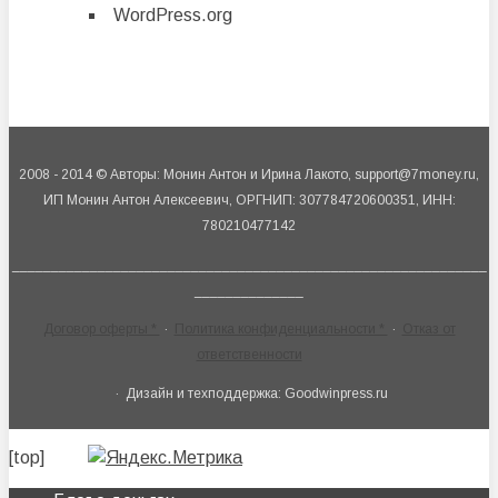
WordPress.org
2008 - 2014 © Авторы: Монин Антон и Ирина Лакото, support@7money.ru,
ИП Монин Антон Алексеевич, ОРГНИП: 307784720600351, ИНН:
780210477142
_____________________________________________________________
______________
Договор оферты *
·
Политика конфиденциальности *
·
Отказ от
ответственности
· Дизайн и техподдержка: Goodwinpress.ru
[top]