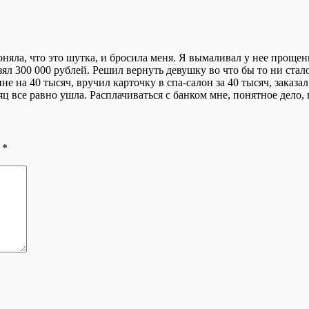
яла, что это шутка, и бросила меня. Я вымаливал у нее прощение
л 300 000 рублей. Решил вернуть девушку во что бы то ни стало.
не на 40 тысяч, вручил карточку в спа-салон за 40 тысяч, заказа
яц все равно ушла. Расплачиваться с банком мне, понятное дело,
ы
*