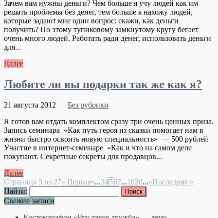
Зачем вам нужны деньги? Чем больше я учу людей как им
решать проблемы без денег, тем больше я нахожу людей,
которые задают мне один вопрос: скажи, как деньги
получить? По этому тупиковому замкнутому кругу бегает
очень много людей. Работать ради денег, использовать деньги
для...
Далее
Любите ли вы подарки так же как я?
21 августа 2012
Без рубрики
Я готов вам отдать комплектом сразу три очень ценных приза.
Запись семинара «Как путь героя из сказки помогает нам в
жизни быстро освоить новую специальность» — 500 рублей
Участие в интернет-семинаре «Как и что на самом деле
покупают. Секретные секреты для продавцов...
Далее
Страница 5 из 27
« Первая
«
...
3
4
5
6
7
...
10
20
...
»
Последняя »
Найти:
Свежие записи
Кастомарафон «Что такое дружба» — демо