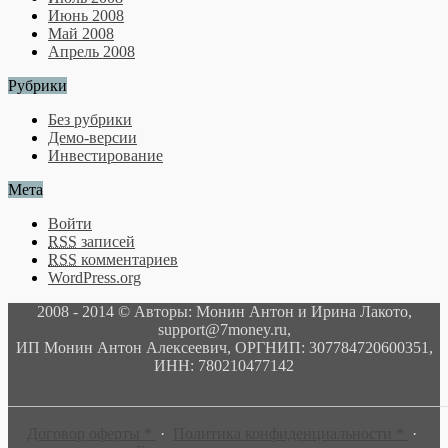
Июнь 2008
Май 2008
Апрель 2008
Рубрики
Без рубрики
Демо-версии
Инвестирование
Мета
Войти
RSS
записей
RSS
комментариев
WordPress.org
2008 - 2014 © Авторы: Монин Антон и Ирина Лакото,
support@7money.ru,
ИП Монин Антон Алексеевич, ОРГНИП: 307784720600351,
ИНН: 780210477142
______________________________________________________
Договор оферты *
·
Политика конфиденциальности *
·