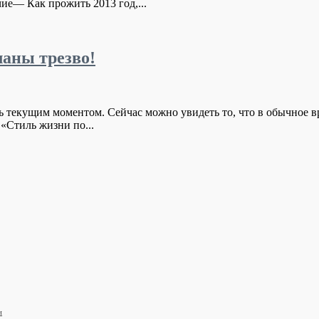
ие— Как прожить 2013 год,...
ланы трезво!
екущим моментом. Сейчас можно увидеть то, что в обычное вр
«Стиль жизни по...
и