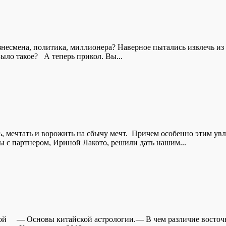
смена, политика, миллионера? Наверное пытались извлечь из не
ло такое? А теперь прикол. Вы...
ь, мечтать и ворожить на сбычу мечт. Причем особенно этим увл
 с партнером, Ириной Лакото, решили дать нашим...
гой — Основы китайской астрологии.— В чем различие восточ