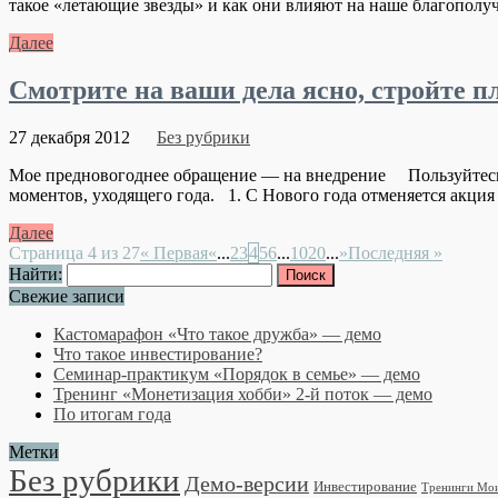
такое «летающие звезды» и как они влияют на наше благополуч
Далее
Смотрите на ваши дела ясно, стройте п
27 декабря 2012
Без рубрики
Мое предновогоднее обращение — на внедрение Пользуйтесь т
моментов, уходящего года. 1. С Нового года отменяется акция 
Далее
Страница 4 из 27
« Первая
«
...
2
3
4
5
6
...
10
20
...
»
Последняя »
Найти:
Свежие записи
Кастомарафон «Что такое дружба» — демо
Что такое инвестирование?
Семинар-практикум «Порядок в семье» — демо
Тренинг «Монетизация хобби» 2-й поток — демо
По итогам года
Метки
Без рубрики
Демо-версии
Инвестирование
Тренинги Мо