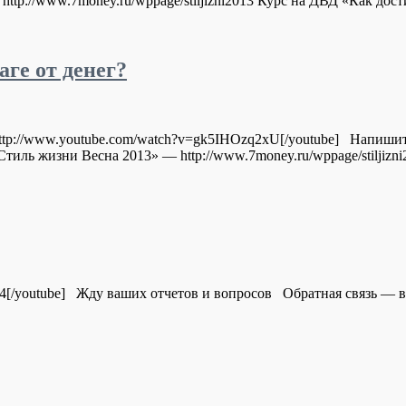
tp://www.7money.ru/wppage/stiljizni2013 Курс на ДВД «Как дост
ге от денег?
]http://www.youtube.com/watch?v=gk5IHOzq2xU[/youtube] Напиши
иль жизни Весна 2013» — http://www.7money.ru/wppage/stiljizni2
4[/youtube] Жду ваших отчетов и вопросов Обратная связь — вос